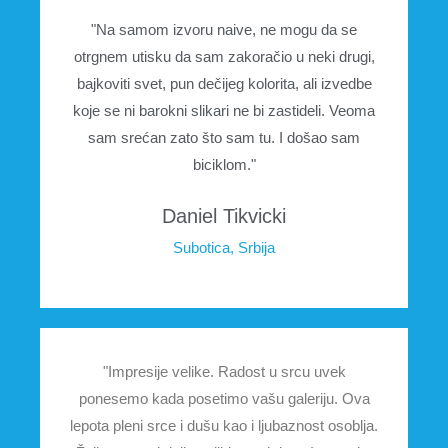
"Na samom izvoru naive, ne mogu da se
otrgnem utisku da sam zakoračio u neki drugi,
bajkoviti svet, pun dečijeg kolorita, ali izvedbe
koje se ni barokni slikari ne bi zastideli. Veoma
sam srećan zato što sam tu. I došao sam
biciklom."
Daniel Tikvicki
Subotica, Srbija
"Impresije velike. Radost u srcu uvek
ponesemo kada posetimo vašu galeriju. Ova
lepota pleni srce i dušu kao i ljubaznost osoblja.