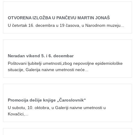
OTVORENA IZLOŽBA U PANČEVU MARTIN JONAŠ
U četvrtak 16. decembra u 19 časova, u Narodnom muzeju...
Neradan vikend 5. i 6. decembar
Poštovani ljubitelji umetnosti,zbog nepovoljne epidemiološke
situacije, Galerija naivne umetnosti neće...
Promocija dečije knjige „Čaroslovnik“
U subotu, 10. oktobra, u Galeriji naivne umetnosti u
Kovačici,...