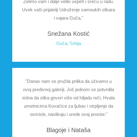
Želimo vam i dalje veliki uspeh i sreću u radu.
Uvek vaši prijatelji Udruženje samoukih slikara
i vajara Guča."
Snežana Kostić
Guča, Srbija
"Danas nam se pružila prilika da uživamo u
ovoj predivnoj galeriji. Još jednom se potvrdila
istina da slika govori više od hiljadu reči. Hvala
umetnicima Kovačice za ljubav i strpljenje da
osmisle, naslikaju i urede ovaj prostor."
Blagoje i Nataša