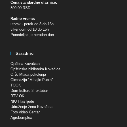
Cena standardne ulaznice:
300,00 RSD
Radno vreme:
utorak - petak od 8 do 16h
vikendom od 10 do 15h
Ponedeljak je neradan dan.
Saradnici
Opština Kovačica
Opštinska biblioteka Kovačica
O.Š. Mlada pokolenja
Gimnazija "Mihajlo Pupin"
TOOK
Dom kulture 3. oktobar
RTV OK
NIU Hlas ljudu
Udruženje žena Kovačica
Foto video Centar
Agrokomplex